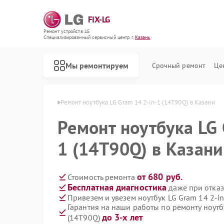
FIX-LG
Ремонт устройств LG
Специализированный cервисный центр г.
Казань
Мы ремонтируем
Срочный ремонт
Це
утбуков LG в Казани
Ремонт ноутбука LG Gram 14 2-in-1 (14T90Q) в Казани
Ремонт ноутбука LG 
1 (14T90Q) в Казани
от 680 руб.
Стоимость ремонта
Бесплатная диагностика
даже при отказ
Привезем и увезем ноутбук LG Gram 14 2-i
Гарантия на наши работы по ремонту ноутб
до 3-х лет
(14T90Q)
Ремонт роботов-пылесосов LG
Ремонт интерактивных панелей LG
Ремонт акустических систем LG
Ремонт портативных акустик LG
Ремонт камер видеонаблюдения LG
Ремонт морозильных камер LG
Ремонт вертикальных пылесосов LG
Ремонт портативных колонок LG
Ремонт музыкальных центров LG
Ремонт домашних кинотеатров LG
Ремонт холодильных камер LG
Ремонт посудомоечных машин LG
Ремонт микроволновых печей LG