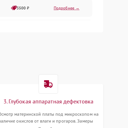
3500 ₽
Подробнее →
2500 ₽
Подробнее →
2000 ₽
Подробнее →
2500 ₽
Подробнее →
3. Глубокая аппаратная дефектовка
3000 ₽
Подробнее →
Осмотр материнской платы под микроскопом на
наличие окислов от влаги и прогаров. Замеры
2000 ₽
Подробнее →
сопротивлений и дежурных напряжений.