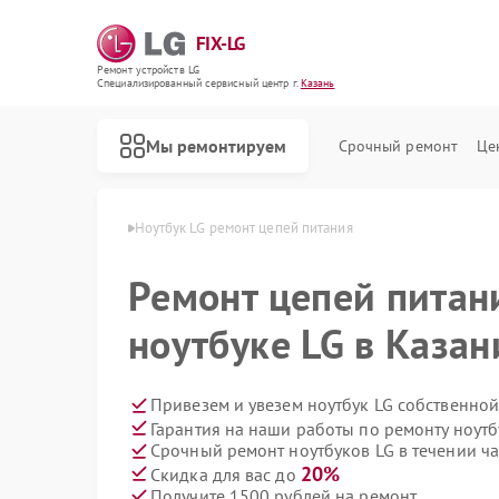
FIX-LG
Ремонт устройств LG
Специализированный cервисный центр г.
Казань
Мы ремонтируем
Срочный ремонт
Це
утбуков LG в Казани
Ноутбук LG ремонт цепей питания
Ремонт цепей питан
ноутбуке LG в Казан
Привезем и увезем ноутбук LG собственной
Гарантия на наши работы по ремонту ноут
Срочный ремонт ноутбуков LG в течении ча
20%
Скидка для вас до
Получите 1500 рублей на ремонт
Ремонт роботов-пылесосов LG
Ремонт интерактивных панелей LG
Ремонт акустических систем LG
Ремонт портативных акустик LG
Ремонт камер видеонаблюдения LG
Ремонт морозильных камер LG
Ремонт вертикальных пылесосов LG
Ремонт портативных колонок LG
Ремонт музыкальных центров LG
Ремонт домашних кинотеатров LG
Ремонт холодильных камер LG
Ремонт посудомоечных машин LG
Ремонт микроволновых печей LG