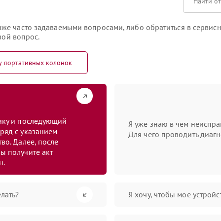
же часто задаваемыми вопросами, либо обратиться в сервисн
вой вопрос.
у портативных колонок
тику и последующий
Я уже знаю в чем неиспра
ряд с указанием
Для чего проводить диагн
во. Далее, после
ы получите акт
н.
лать?
Я хочу, чтобы мое устрой