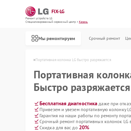
FIX-LG
Ремонт устройств LG
Специализированный cервисный центр г.
Казань
Мы ремонтируем
Срочный ремонт
Це
колонок LG в Казани
Портативная колонка LG быстро разряжается
Портативная колон
Быстро разряжается
Бесплатная диагностика
даже при отказ
Привезем и увезем портативную колонку L
Гарантия на наши работы по ремонту порт
Срочный ремонт портативных колонок LG в
20%
Скидка для вас до
Ремонт роботов-пылесосов LG
Ремонт интерактивных панелей LG
Ремонт акустических систем LG
Ремонт портативных акустик LG
Ремонт камер видеонаблюдения LG
Ремонт морозильных камер LG
Ремонт вертикальных пылесосов LG
Ремонт музыкальных центров LG
Ремонт домашних кинотеатров LG
Ремонт холодильных камер LG
Ремонт посудомоечных машин LG
Ремонт микроволновых печей LG