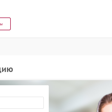
ны
цию