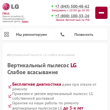
+7 (843) 500-48-62
Ежедневно, с 10:00 до 20:00
FIX-LG
+7 (800) 100-33-26
Ремонт устройств LG
Специализированный
Звонок бесплатный по РФ
cервисный центр г.
Казань
Мы ремонтируем
Позвонить
азани
Вертикальный пылесос LG слабое всасывание
Вертикальный пылесос
LG
Слабое всасывание
Бесплатная диагностика
даже при отказе от
ремонта
Привезем и увезем вертикальный пылесос LG
собственной доставкой
Ремонт портативных акустик LG
Ремонт портативных колонок LG
Ремонт домашних кинотеатров LG
Ремонт посудомоечных машин LG
Ремонт микроволновых печей LG
Ремонт камер видеонаблюдения LG
Ремонт интерактивных панелей LG
Ремонт музыкальных центров LG
Гарантия на наши работы по ремонту
до 3-х лет
вертикальных пылесосов LG