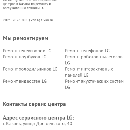
центров в Казани по ремонту и
обслуживанию техники LG
2021-2026 © СЦ kzn.lg-fixim.ru
Мы ремонтируем
Ремонт телевизоров LG
Ремонт телефонов LG
Ремонт ноутбуков LG
Ремонт роботов-пылесосов
LG
Ремонт холодильников LG
Ремонт интерактивных
панелей LG
Ремонт видеостен LG
Ремонт акустических систем
LG
Ремонт портативных акустик
Ремонт камер
LG
видеонаблюдения LG
Контакты сервис центра
Ремонт морозильных камер
Ремонт вертикальных
LG
пылесосов LG
Адрес сервисного центра LG:
г. Казань, улица Достоевского, 40