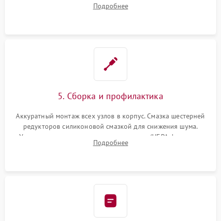
двигателей, изношенного аккумулятора, неисправного
Подробнее
лидара или помпы подачи воды. Восстановление шлейфов и
устранение последствий попадания влаги.
5. Сборка и профилактика
Аккуратный монтаж всех узлов в корпус. Смазка шестерней
редукторов силиконовой смазкой для снижения шума.
Установка новых расходных материалов (HEPA-фильтров,
Подробнее
микрофибры, щеток). Надежная фиксация разъемов и
проверка герметичности водяного контура.