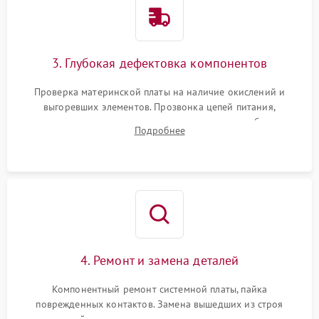
3. Глубокая дефектовка компонентов
Проверка материнской платы на наличие окислений и
выгоревших элементов. Прозвонка цепей питания,
тестирование приводных моторов колес и турбины
Подробнее
всасывания. Оценка состояния оптических и инфракрасных
датчиков, а также механизма лазерного дальномера.
4. Ремонт и замена деталей
Компонентный ремонт системной платы, пайка
поврежденных контактов. Замена вышедших из строя