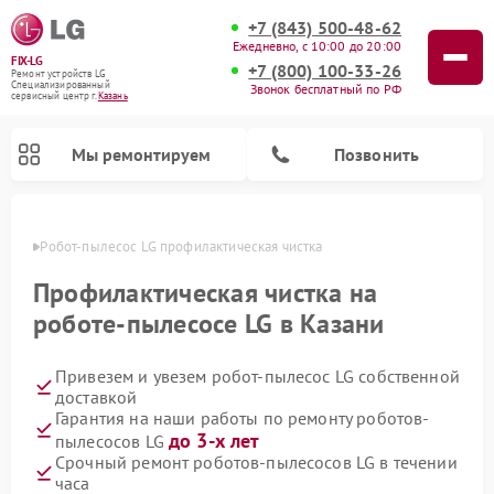
+7 (843) 500-48-62
Ежедневно, с 10:00 до 20:00
FIX-LG
+7 (800) 100-33-26
Ремонт устройств LG
Специализированный
Звонок бесплатный по РФ
cервисный центр г.
Казань
Мы ремонтируем
Позвонить
азани
Робот-пылесос LG профилактическая чистка
Профилактическая чистка на
роботе-пылесосе LG в Казани
Привезем и увезем робот-пылесос LG собственной
доставкой
Гарантия на наши работы по ремонту роботов-
до 3-х лет
пылесосов LG
Ремонт камер видеонаблюдения LG
Ремонт вертикальных пылесосов LG
Ремонт интерактивных панелей LG
Ремонт портативных колонок LG
Ремонт домашних кинотеатров LG
Ремонт посудомоечных машин LG
Ремонт микроволновых печей LG
Ремонт портативных акустик LG
Ремонт музыкальных центров LG
Срочный ремонт роботов-пылесосов LG в течении
часа