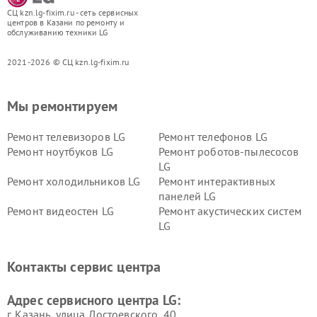
СЦ kzn.lg-fixim.ru - сеть сервисных
центров в Казани по ремонту и
обслуживанию техники LG
2021-2026 © СЦ kzn.lg-fixim.ru
Мы ремонтируем
Ремонт телевизоров LG
Ремонт телефонов LG
Ремонт ноутбуков LG
Ремонт роботов-пылесосов
LG
Ремонт холодильников LG
Ремонт интерактивных
панелей LG
Ремонт видеостен LG
Ремонт акустических систем
LG
Ремонт портативных акустик
Ремонт камер
LG
видеонаблюдения LG
Контакты сервис центра
Ремонт морозильных камер
Ремонт вертикальных
LG
пылесосов LG
Адрес сервисного центра LG:
г. Казань, улица Достоевского, 40