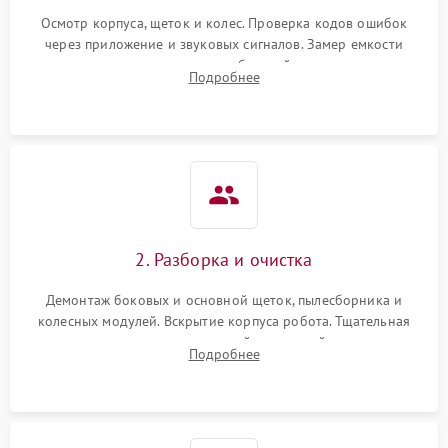
Осмотр корпуса, щеток и колес. Проверка кодов ошибок
через приложение и звуковых сигналов. Замер емкости
аккумулятора и тестирование базовой станции зарядки.
Подробнее
Оценка работы лидара, бампера и датчиков падения для
локализации неисправности.
2. Разборка и очистка
Демонтаж боковых и основной щеток, пылесборника и
колесных модулей. Вскрытие корпуса робота. Тщательная
очистка внутренних полостей, шестерней и плат от
Подробнее
скопившейся пыли, волос и шерсти животных с
использованием сжатого воздуха и щеток.