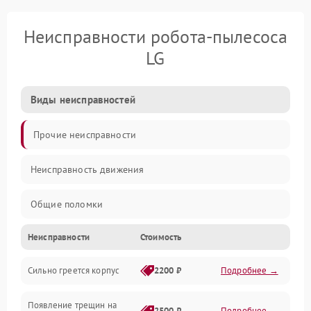
Неисправности робота-пылесоса
LG
Виды неисправностей
Прочие неисправности
Неисправность движения
Общие поломки
Неисправности
Стоимость
Неисправность датчиков
Сильно греется корпус
2200 ₽
Подробнее →
Неисправность программного обеспечения
Появление трещин на
Проблемы с сигналом
2500 ₽
Подробнее →