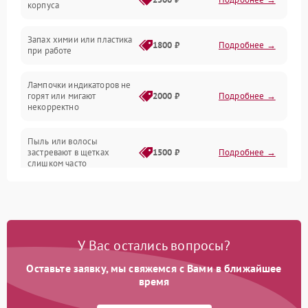
корпуса
Неисправность резервуаров и систем подачи воды
Запах химии или пластика
1800 ₽
Подробнее →
при работе
Проблемы с механикой
Лампочки индикаторов не
горят или мигают
2000 ₽
Подробнее →
Батарея
некорректно
Режим работы
Пыль или волосы
застревают в щетках
1500 ₽
Подробнее →
слишком часто
Программные сбои
У Вас остались вопросы?
Оставьте заявку, мы свяжемся с Вами в ближайшее
время