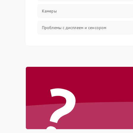
Камеры
Проблемы с дисплеем и сенсором
Зарядка
Проблемы с питанием, зарядкой и
аккумулятором
?
Проблемы с работой системы, корпусом и
другие