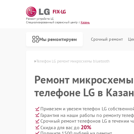
FIX-LG
Ремонт устройств LG
Специализированный cервисный центр г.
Казань
Мы ремонтируем
Срочный ремонт
Це
лефонов LG в Казани
Телефон LG ремонт микросхемы bluetooth
Ремонт микросхемы 
телефоне LG в Каза
Привезем и увезем телефон LG собственно
Гарантия на наши работы по ремонту теле
Срочный ремонт телефонов LG в течении ч
20%
Скидка для вас до
Получите 1500 рублей на ремонт
Ремонт роботов-пылесосов LG
Ремонт интерактивных панелей LG
Ремонт акустических систем LG
Ремонт портативных акустик LG
Ремонт камер видеонаблюдения LG
Ремонт морозильных камер LG
Ремонт вертикальных пылесосов LG
Ремонт портативных колонок LG
Ремонт музыкальных центров LG
Ремонт домашних кинотеатров LG
Ремонт холодильных камер LG
Ремонт посудомоечных машин LG
Ремонт микроволновых печей LG