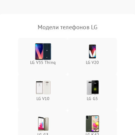
Модели телефонов LG
LG V35 Thinq
LG V20
LG V10
LG G5
LG G3
LG K42