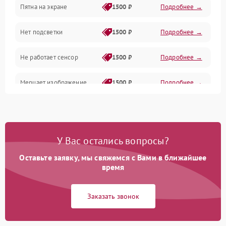
Пятна на экране
1500 ₽
Подробнее →
Проблемы с питанием, зарядкой и аккумулятором
Нет подсветки
1500 ₽
Подробнее →
Проблемы с работой системы, корпусом и другие
Не работает сенсор
1500 ₽
Подробнее →
Мерцает изображение
1500 ₽
Подробнее →
Не работает 3D Touch
2400 ₽
Подробнее →
Не работает Face ID
4000 ₽
Подробнее →
У Вас остались вопросы?
Оставьте заявку, мы свяжемся с Вами в ближайшее
время
Заказать звонок