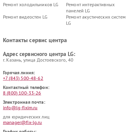
Ремонт холодильников LG
Ремонт интерактивных
панелей LG
Ремонт видеостен LG
Ремонт акустических систем
LG
Ремонт портативных акустик
Ремонт камер
LG
видеонаблюдения LG
Контакты сервис центра
Ремонт морозильных камер
Ремонт вертикальных
LG
пылесосов LG
Адрес сервисного центра LG:
г. Казань, улица Достоевского, 40
Горячая линия:
+7 (843) 500-48-62
Контактный телефон:
8 (800) 100-33-26
Электронная почта:
info@lg-fixim.ru
для юридических лиц
manager@fix-lg.ru
График работы: