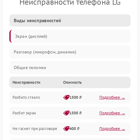
Неисправности телефона LG
Виды неисправностей
Экран (дисплей)
Разговор (микрофон, динамик)
Общие поломки
Неисправности
Стоимость
Проблемы связи
Разбито стекло
1500 ₽
Подробнее →
Камеры
Разбит экран
1500 ₽
Подробнее →
Проблемы с дисплеем и сенсором
Не гаснет при разговоре
400 ₽
Подробнее →
Зарядка