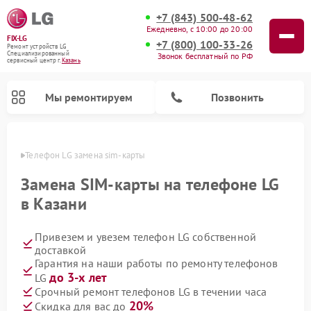
+7 (843) 500-48-62
Ежедневно, с 10:00 до 20:00
FIX-LG
+7 (800) 100-33-26
Ремонт устройств LG
Специализированный
Звонок бесплатный по РФ
cервисный центр г.
Казань
Мы ремонтируем
Позвонить
азани
Телефон LG замена sim-карты
Замена SIM-карты на телефоне LG
в Казани
Привезем и увезем телефон LG собственной
доставкой
Гарантия на наши работы по ремонту телефонов
до 3-х лет
LG
Ремонт камер видеонаблюдения LG
Ремонт вертикальных пылесосов LG
Ремонт интерактивных панелей LG
Ремонт портативных колонок LG
Ремонт домашних кинотеатров LG
Ремонт посудомоечных машин LG
Ремонт микроволновых печей LG
Ремонт портативных акустик LG
Ремонт музыкальных центров LG
Срочный ремонт телефонов LG в течении часа
20%
Скидка для вас до