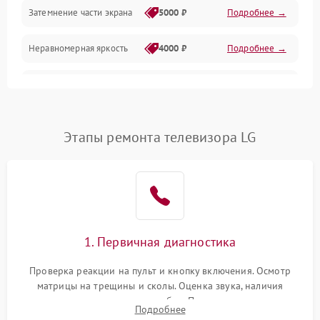
Механические повреждения
Затемнение части экрана
5000 ₽
Подробнее →
Программное обеспечение
Неравномерная яркость
4000 ₽
Подробнее →
Корпус и механика
Выгорание матрицы
6000 ₽
Подробнее →
Пульт и управление
Этапы ремонта телевизора LG
Сеть и подключения
Аудио
Сетевая
1. Первичная диагностика
Проверка реакции на пульт и кнопку включения. Осмотр
матрицы на трещины и сколы. Оценка звука, наличия
подсветки и индикаторов ошибок. Подключение тестовых
Подробнее
источников сигнала для выявления симптомов поломки.