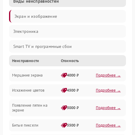
Виды неисправностей
Экран и изображение
Электроника
Smart TV и программные сбои
Неисправности
Стоимость
Питание и запуск
Мерцание экрана
4000 ₽
Подробнее →
Подсветка и LED-модули
Искажение цветов
4500 ₽
Подробнее →
Звук и аудиосистема
Появление пятен на
Сигнал и приём каналов
5000 ₽
Подробнее →
экране
Разъёмы и интерфейсы
Битые пиксели
5500 ₽
Подробнее →