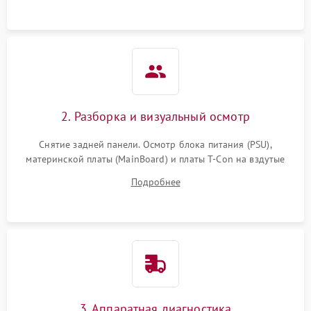
2. Разборка и визуальный осмотр
Снятие задней панели. Осмотр блока питания (PSU),
материнской платы (MainBoard) и платы T-Con на вздутые
конденсаторы, прогары, окисления и микротрещины.
Подробнее
Проверка надежности фиксации и целостности шлейфов.
3. Аппаратная диагностика