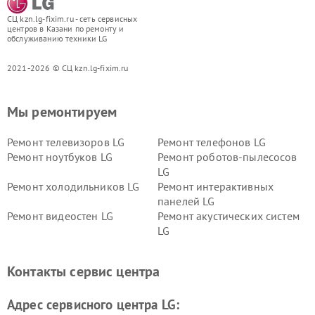
СЦ kzn.lg-fixim.ru - сеть сервисных
центров в Казани по ремонту и
обслуживанию техники LG
2021-2026 © СЦ kzn.lg-fixim.ru
Мы ремонтируем
Ремонт телевизоров LG
Ремонт телефонов LG
Ремонт ноутбуков LG
Ремонт роботов-пылесосов
LG
Ремонт холодильников LG
Ремонт интерактивных
панелей LG
Ремонт видеостен LG
Ремонт акустических систем
LG
Ремонт портативных акустик
Ремонт камер
LG
видеонаблюдения LG
Контакты сервис центра
Ремонт морозильных камер
Ремонт вертикальных
LG
пылесосов LG
Адрес сервисного центра LG: