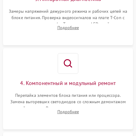
Замеры напряжений дежурного режима и рабочих цепей на
блоке питания. Проверка видеосигналов на плате T-Con с
помощью осциллографа. Тестирование LED-драйвера и
Подробнее
светодиодных планок подсветки мультиметром.
4. Компонентный и модульный ремонт
Перепайка элементов блока питания или процессора.
Замена выгоревших светодиодов со сложным демонтажом
хрупкой матрицы. Восстановление поврежденных дорожек,
Подробнее
прошивка микросхем памяти EEPROM