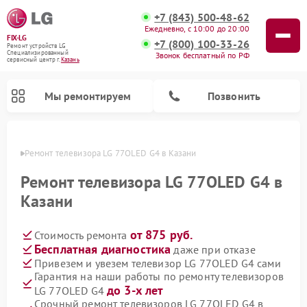
+7 (843) 500-48-62
Ежедневно, с 10:00 до 20:00
FIX-LG
+7 (800) 100-33-26
Ремонт устройств LG
Специализированный
Звонок бесплатный по РФ
cервисный центр г.
Казань
Мы ремонтируем
Позвонить
азани
Ремонт телевизора LG 77OLED G4 в Казани
Ремонт телевизора LG 77OLED G4 в
Казани
от 875 руб.
Стоимость ремонта
Бесплатная диагностика
даже при отказе
Привезем и увезем телевизор LG 77OLED G4 сами
Гарантия на наши работы по ремонту телевизоров
Ремонт камер видеонаблюдения LG
Ремонт вертикальных пылесосов LG
Ремонт интерактивных панелей LG
Ремонт портативных колонок LG
Ремонт домашних кинотеатров LG
Ремонт посудомоечных машин LG
Ремонт микроволновых печей LG
Ремонт портативных акустик LG
Ремонт музыкальных центров LG
до 3-х лет
LG 77OLED G4
Срочный ремонт телевизоров LG 77OLED G4 в