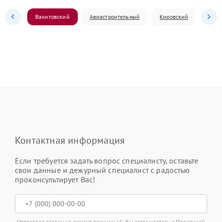
Вахитовский
Авиастроительный
Кировский
Моск
Контактная информация
Если требуется задать вопрос специалисту, оставьте
свои данные и дежурный специалист с радостью
проконсультирует Вас!
Отправляя заявку на ремонт техники LG, Вы соглашаетесь с
Политикой